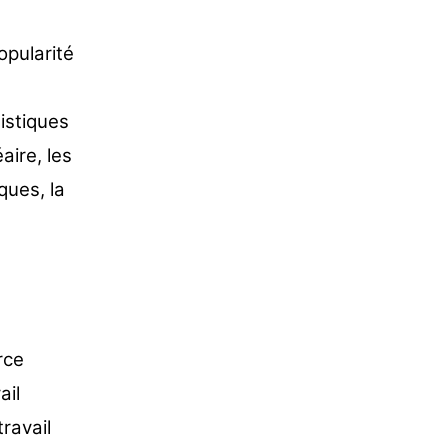
opularité
tistiques
aire, les
ques, la
rce
ail
travail