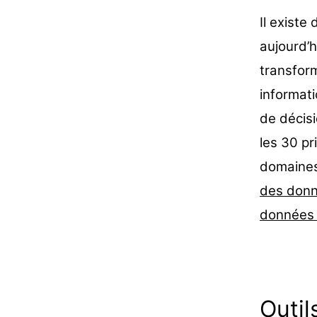
Il existe
aujourd’h
transfor
informati
de décisi
les 30 pr
domaine
des don
donnée
Outi