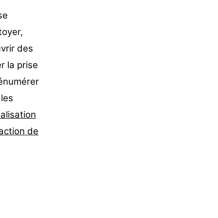
se
toyer,
vrir des
 la prise
s énumérer
 les
ualisation
raction de