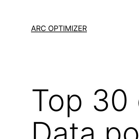
Aller
au
contenu
ARC OPTIMIZER
Top 30 
Data po