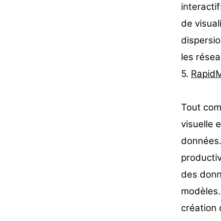
interacti
de visual
dispersi
les résea
5.
RapidM
Tout com
visuelle 
données.
producti
des donn
modèles.
création 