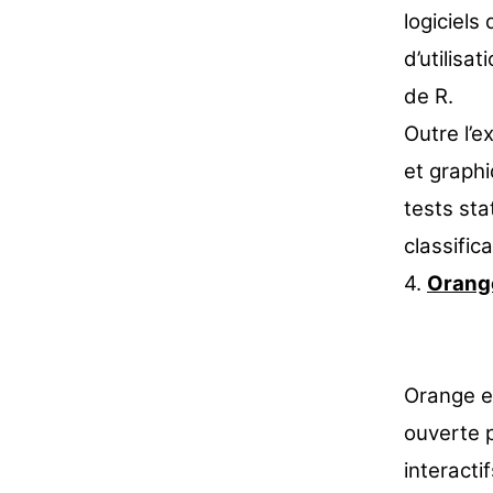
logiciels
d’utilisa
de R.
Outre l’e
et graphi
tests sta
classific
4.
Orang
Orange e
ouverte p
interacti