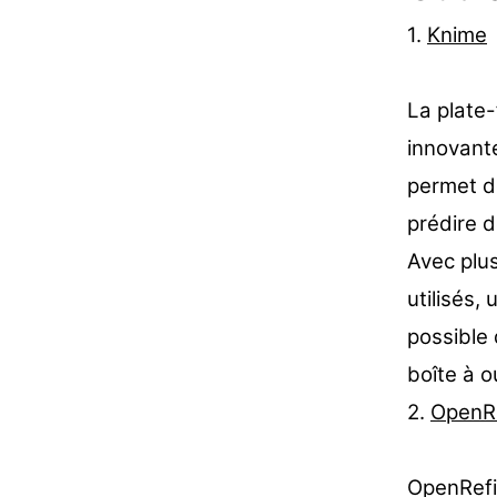
1.
Knime
La plate-
innovante
permet de
prédire 
Avec plu
utilisés,
possible 
boîte à o
2.
OpenR
OpenRefi