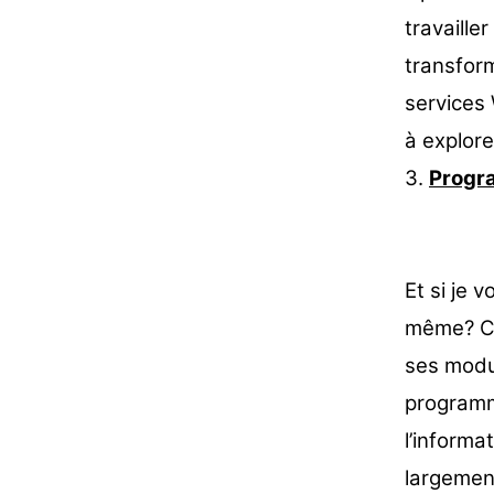
travaille
transform
services
à explor
3.
Progr
Et si je 
même? C’
ses modu
programma
l’informa
largemen