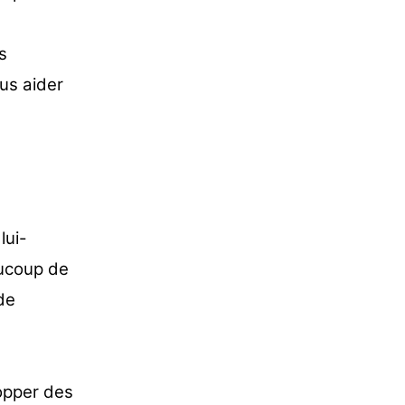
s
us aider
lui-
aucoup de
de
opper des