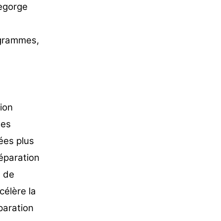
regorge
ogrammes,
ion
des
ées plus
éparation
t de
célère la
paration