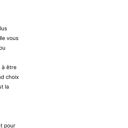
lus
lle vous
 ou
 à être
nd choix
t la
t pour